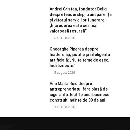
Andrei Cristea, fondator Beligi
despre leadership, transparență
și viitorul serviciilor funerare:
„Încrederea este cea mai
valoroasă resursă”
6 august 2026
Gheorghe Piperea despre
leadership, justiție și inteligența
artificială: „Nu te teme de eșec,
îndrăznește.”
5 august 2026
Ana Maria Ruiu despre
antreprenoriatul fără plasă de
siguranță: lecțiile unui business
construit înainte de 30 de ani
3 august 2026