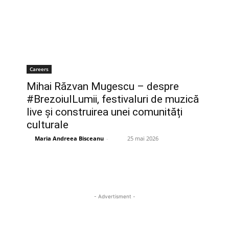
Careers
Mihai Răzvan Mugescu – despre
#BrezoiulLumii, festivaluri de muzică
live și construirea unei comunități
culturale
Maria Andreea Bisceanu
-
25 mai 2026
- Advertisment -