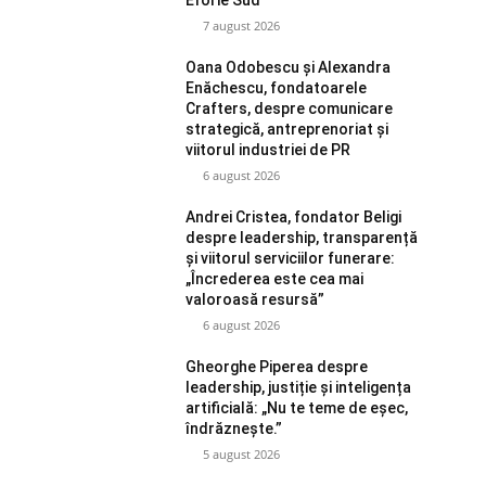
7 august 2026
Oana Odobescu și Alexandra
Enăchescu, fondatoarele
Crafters, despre comunicare
strategică, antreprenoriat și
viitorul industriei de PR
6 august 2026
Andrei Cristea, fondator Beligi
despre leadership, transparență
și viitorul serviciilor funerare:
„Încrederea este cea mai
valoroasă resursă”
6 august 2026
Gheorghe Piperea despre
leadership, justiție și inteligența
artificială: „Nu te teme de eșec,
îndrăznește.”
5 august 2026