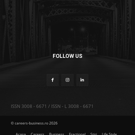
FOLLOW US
ISSN 3008 - 6671 / ISSN - L 3008 - 6671
© careers-business.ro 2026
Acasa
Careers
Business
Fractional
Stiri
Life Style