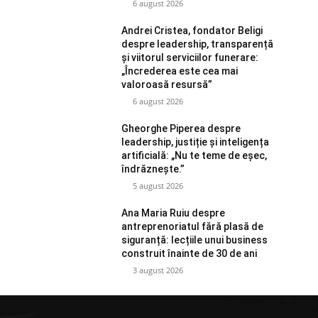
6 august 2026
Andrei Cristea, fondator Beligi
despre leadership, transparență
și viitorul serviciilor funerare:
„Încrederea este cea mai
valoroasă resursă”
6 august 2026
Gheorghe Piperea despre
leadership, justiție și inteligența
artificială: „Nu te teme de eșec,
îndrăznește.”
5 august 2026
Ana Maria Ruiu despre
antreprenoriatul fără plasă de
siguranță: lecțiile unui business
construit înainte de 30 de ani
3 august 2026