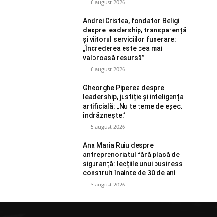
6 august 2026
Andrei Cristea, fondator Beligi
despre leadership, transparență
și viitorul serviciilor funerare:
„Încrederea este cea mai
valoroasă resursă”
6 august 2026
Gheorghe Piperea despre
leadership, justiție și inteligența
artificială: „Nu te teme de eșec,
îndrăznește.”
5 august 2026
Ana Maria Ruiu despre
antreprenoriatul fără plasă de
siguranță: lecțiile unui business
construit înainte de 30 de ani
3 august 2026