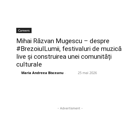
Careers
Mihai Răzvan Mugescu – despre
#BrezoiulLumii, festivaluri de muzică
live și construirea unei comunități
culturale
Maria Andreea Bisceanu
-
25 mai 2026
- Advertisment -