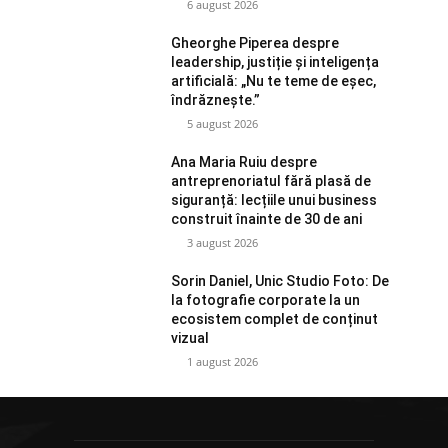
6 august 2026
Gheorghe Piperea despre
leadership, justiție și inteligența
artificială: „Nu te teme de eșec,
îndrăznește.”
5 august 2026
Ana Maria Ruiu despre
antreprenoriatul fără plasă de
siguranță: lecțiile unui business
construit înainte de 30 de ani
3 august 2026
Sorin Daniel, Unic Studio Foto: De
la fotografie corporate la un
ecosistem complet de conținut
vizual
1 august 2026