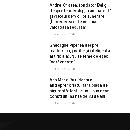
Andrei Cristea, fondator Beligi
despre leadership, transparență
și viitorul serviciilor funerare:
„Încrederea este cea mai
valoroasă resursă”
6 august 2026
Gheorghe Piperea despre
leadership, justiție și inteligența
artificială: „Nu te teme de eșec,
îndrăznește.”
5 august 2026
Ana Maria Ruiu despre
antreprenoriatul fără plasă de
siguranță: lecțiile unui business
construit înainte de 30 de ani
3 august 2026