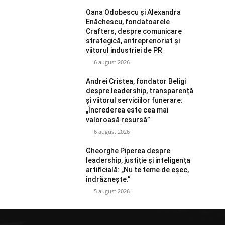
Oana Odobescu și Alexandra
Enăchescu, fondatoarele
Crafters, despre comunicare
strategică, antreprenoriat și
viitorul industriei de PR
6 august 2026
Andrei Cristea, fondator Beligi
despre leadership, transparență
și viitorul serviciilor funerare:
„Încrederea este cea mai
valoroasă resursă”
6 august 2026
Gheorghe Piperea despre
leadership, justiție și inteligența
artificială: „Nu te teme de eșec,
îndrăznește.”
5 august 2026