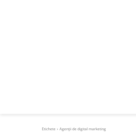
ACASA
DESPRE
CAREERS
BUSI
Etichete
Agenții de digital marketing