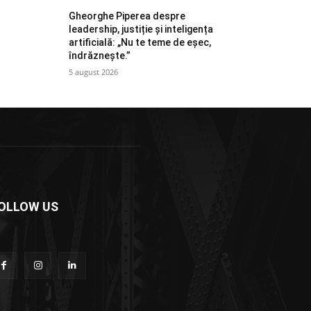
Gheorghe Piperea despre
leadership, justiție și inteligența
artificială: „Nu te teme de eșec,
îndrăznește.”
5 august 2026
OLLOW US