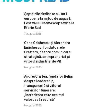
Șapte zile dedicate culturii
europene la mijloc de august:
Festivalul Cinemascop revine la
Eforie Sud
7 august 2026
Oana Odobescu și Alexandra
Enăchescu, fondatoarele
Crafters, despre comunicare
strategică, antreprenoriat și
viitorul industriei de PR
6 august 2026
Andrei Cristea, fondator Beligi
despre leadership,
transparență și viitorul
serviciilor funerare:
„Încrederea este cea mai
valoroasă resursă”
6 august 2026