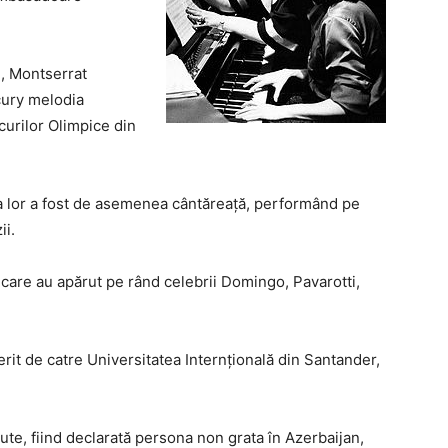
l, Montserrat
cury melodia
curilor Olimpice din
iica lor a fost de asemenea cântăreaţă, performând pe
ii.
care au apărut pe rând celebrii Domingo, Pavarotti,
erit de catre Universitatea Internţională din Santander,
ute, fiind declarată persona non grata în Azerbaijan,