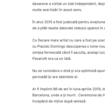
deoarece a vizitat un stat independent, deş
multe avertizări în acest sens.
În anul 2015 a fost judecată pentru evaziune 
de a plăti taxele datorate statului spaniol în
Cu fiecare mare artist cu care a fost pe scenă
cu Placido Domingo descoperea o lume nouă
simţea fermecată când îl asculta, acelaşi luc
Pavarotti era ca un tată.
Nu se considera o divă şi era optimistă spun
perioadă îşi are talentele ei.
Ar fi împlinit 86 de ani în luna aprilie 2019, 
Barcelona, unde a şi murit . Ceremonia de î
începând de mţine după-amiază.