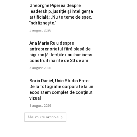
Gheorghe Piperea despre
leadership, justiție și inteligența
artificială: „Nu te teme de eșec,
îndrăznește.”
5 august 2026
Ana Maria Ruiu despre
antreprenoriatul fără plasă de
siguranță: lecțiile unui business
construit înainte de 30 de ani
3 august 2026
Sorin Daniel, Unic Studio Foto:
De la fotografie corporate la un
ecosistem complet de conținut
vizual
1 august 2026
Mai multe articole