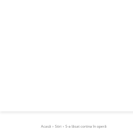
ACASA
DESPRE
CAREERS
BUSI
Acasă
Stiri
S-a lăsat cortina în operă