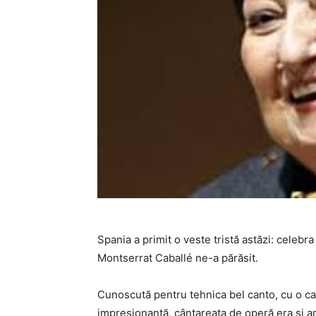
Spania a primit o veste tristă astăzi: celebr
Montserrat Caballé ne-a părăsit.
Cunoscută pentru tehnica bel canto, cu o car
impresionantă, cântareaţa de operă era şi