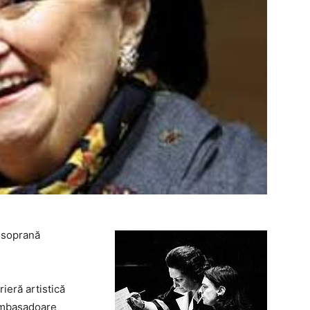
a soprană
ieră artistică
 ambasadoare