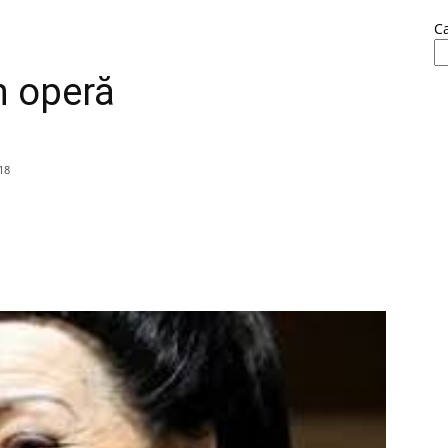
C
în operă
18