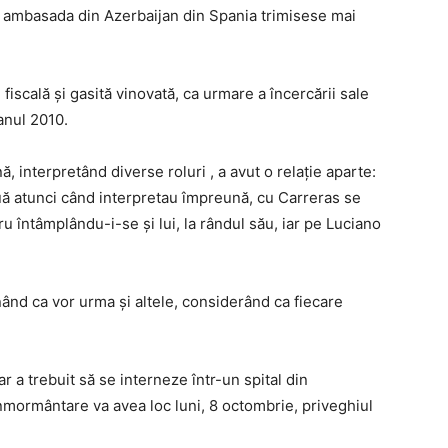
i ambasada din Azerbaijan din Spania trimisese mai
fiscală şi gasită vinovată, ca urmare a încercării sale
 anul 2010.
, interpretând diverse roluri , a avut o relaţie aparte:
 atunci când interpretau împreună, cu Carreras se
ru întâmplându-i-se şi lui, la rândul său, iar pe Luciano
ând ca vor urma şi altele, considerând ca fiecare
dar a trebuit să se interneze într-un spital din
nmormântare va avea loc luni, 8 octombrie, priveghiul