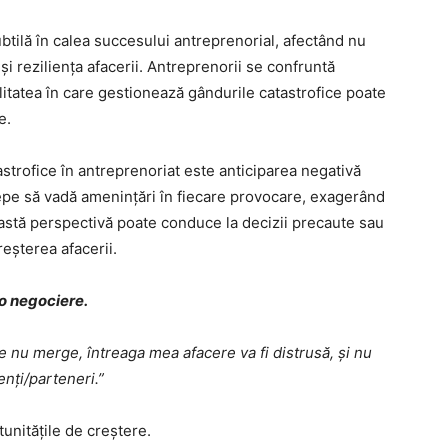
btilă în calea succesului antreprenorial, afectând nu
 și reziliența afacerii. Antreprenorii se confruntă
alitatea în care gestionează gândurile catastrofice poate
e.
astrofice în antreprenoriat este anticiparea negativă
cepe să vadă amenințări în fiecare provocare, exagerând
eastă perspectivă poate conduce la decizii precaute sau
creșterea afacerii.
o negociere.
 nu merge, întreaga mea afacere va fi distrusă, și nu
enți/parteneri.”
tunitățile de creștere.