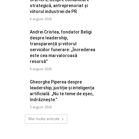
strategică, antreprenoriat și
viitorul industriei de PR
6 august 2026
Andrei Cristea, fondator Beligi
despre leadership,
transparență și viitorul
serviciilor funerare: „Încrederea
este cea mai valoroasă
resursă”
6 august 2026
Gheorghe Piperea despre
leadership, justiție și inteligența
artificială: „Nu te teme de eșec,
îndrăznește.”
5 august 2026
Mai multe articole