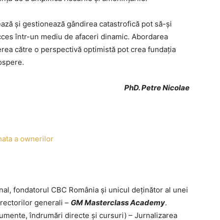
ează și gestionează gândirea catastrofică pot să-și
ces într-un mediu de afaceri dinamic. Abordarea
derea către o perspectivă optimistă pot crea fundația
rospere.
PhD. Petre Nicolae
nata a ownerilor
nal, fondatorul CBC România și unicul deținător al unei
irectorilor generali –
GM Masterclass Academy
.
umente, îndrumări directe și cursuri) – Jurnalizarea