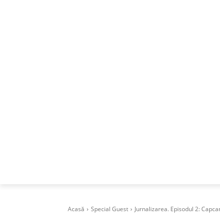
ACASA
DESPRE
CAREERS
BUSI
Acasă
Special Guest
Jurnalizarea. Episodul 2: Capcan