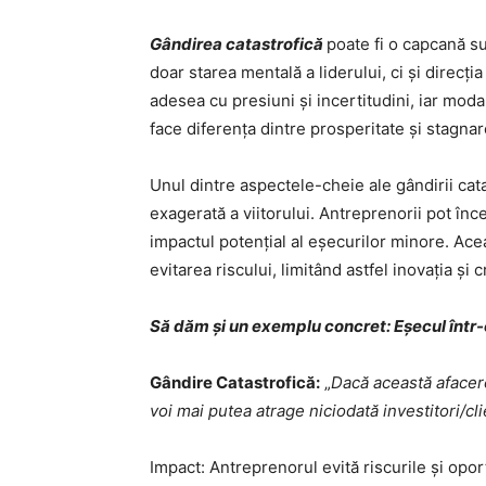
Gândirea catastrofică
poate fi o capcană su
doar starea mentală a liderului, ci și direcția
adesea cu presiuni și incertitudini, iar mod
face diferența dintre prosperitate și stagnar
Unul dintre aspectele-cheie ale gândirii cat
exagerată a viitorului. Antreprenorii pot în
impactul potențial al eșecurilor minore. Ac
evitarea riscului, limitând astfel inovația și 
Să dăm și un exemplu concret: Eșecul într-
Gândire Catastrofică:
„
Dacă această afacere
voi mai putea atrage niciodată investitori/cli
Impact: Antreprenorul evită riscurile și opor