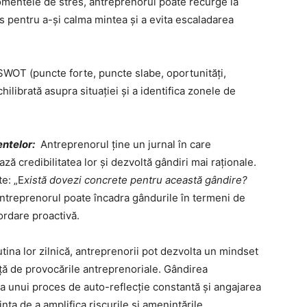
mentele de stres, antreprenorul poate recurge la
s pentru a-și calma mintea și a evita escaladarea
WOT (puncte forte, puncte slabe, oportunități,
ilibrată asupra situației și a identifica zonele de
entelor:
Antreprenorul ține un jurnal în care
ză credibilitatea lor și dezvoltă gândiri mai raționale.
te: „E
xistă dovezi concrete pentru această gândire?
 antreprenorul poate încadra gândurile în termeni de
bordare proactivă.
rutina lor zilnică, antreprenorii pot dezvolta un mindset
ață de provocările antreprenoriale. Gândirea
rea unui proces de auto-reflecție constantă și angajarea
nța de a amplifica riscurile și amenințările.