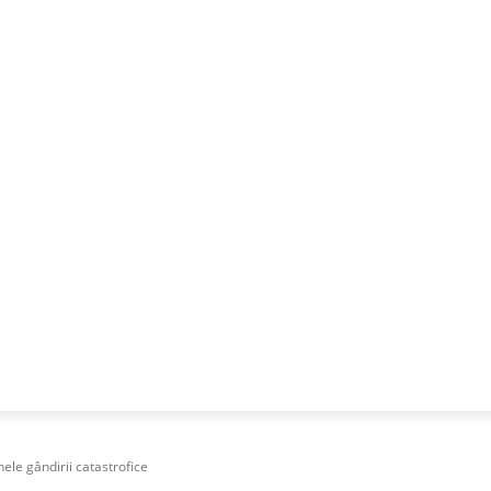
NESS
FRACTIONAL
SPECIAL GUEST
PUBLICITATE
ele gândirii catastrofice