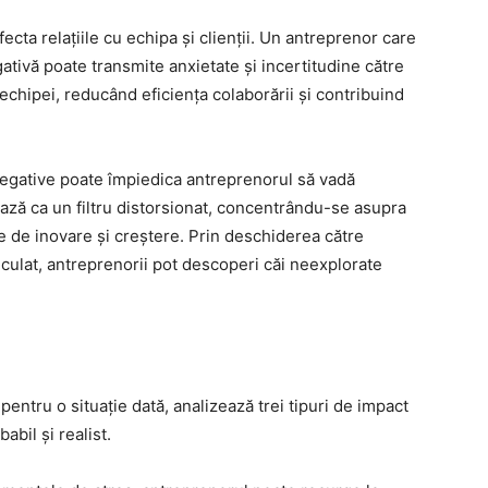
cta relațiile cu echipa și clienții. Un antreprenor care
ativă poate transmite anxietate și incertitudine către
 echipei, reducând eficiența colaborării și contribuind
 negative poate împiedica antreprenorul să vadă
ează ca un filtru distorsionat, concentrându-se asupra
le de inovare și creștere. Prin deschiderea către
lculat, antreprenorii pot descoperi căi neexplorate
 pentru o situație dată, analizează trei tipuri de impact
abil și realist.