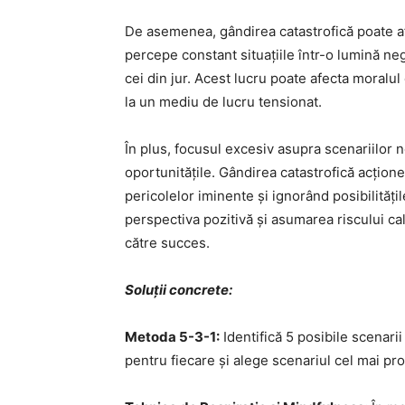
De asemenea, gândirea catastrofică poate afe
percepe constant situațiile într-o lumină neg
cei din jur. Acest lucru poate afecta moralul
la un mediu de lucru tensionat.
În plus, focusul excesiv asupra scenariilor
oportunitățile. Gândirea catastrofică acțion
pericolelor iminente și ignorând posibilități
perspectiva pozitivă și asumarea riscului ca
către succes.
Soluții concrete:
Metoda 5-3-1:
Identifică 5 posibile scenarii
pentru fiecare și alege scenariul cel mai prob