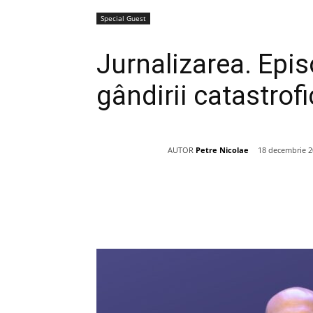
Special Guest
Jurnalizarea. Epi
gândirii catastrof
AUTOR
Petre Nicolae
18 decembrie 
Acțiune