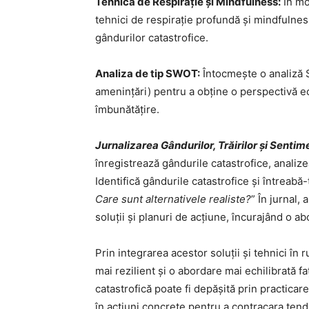
Tehnica de Respirație și Mindfulness:
În mo
tehnici de respirație profundă și mindfulnes
gândurilor catastrofice.
Analiza de tip SWOT:
Întocmește o analiză S
amenințări) pentru a obține o perspectivă ech
îmbunătățire.
Jurnalizarea Gândurilor, Trăirilor și Sentim
înregistrează gândurile catastrofice, analizea
Identifică gândurile catastrofice și întreabă-
Care sunt alternativele realiste?
” În jurnal,
soluții și planuri de acțiune, încurajând o a
Prin integrarea acestor soluții și tehnici în 
mai rezilient și o abordare mai echilibrată f
catastrofică poate fi depășită prin practica
în acțiuni concrete pentru a contracara tendi