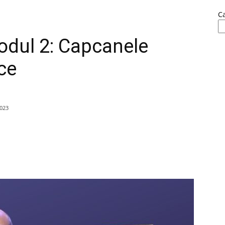
C
sodul 2: Capcanele
ice
2023