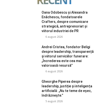
Oana Odobescu și Alexandra
Enăchescu, fondatoarele
Crafters, despre comunicare
strategică, antreprenoriat și
viitorul industriei de PR
6 august 2026
Andrei Cristea, fondator Beligi
despre leadership, transparență
și viitorul serviciilor funerare:
„Încrederea este cea mai
valoroasă resursă”
6 august 2026
Gheorghe Piperea despre
leadership, justiție și inteligența
artificială: „Nu te teme de eșec,
îndrăznește.”
5 august 2026