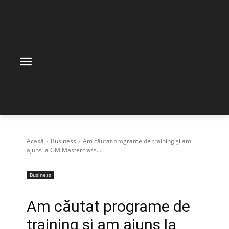
Acasă
Business
Am căutat programe de training și am
ajuns la GM Masterclass...
Business
Am căutat programe de
training și am ajuns la