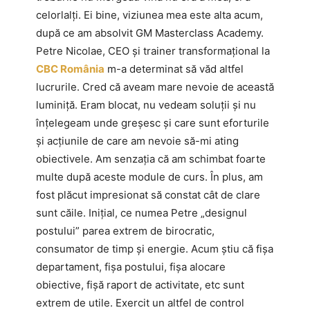
celorlalți. Ei bine, viziunea mea este alta acum,
după ce am absolvit GM Masterclass Academy.
Petre Nicolae, CEO și trainer transformațional la
CBC România
m-a determinat să văd altfel
lucrurile. Cred că aveam mare nevoie de această
luminiță. Eram blocat, nu vedeam soluții și nu
înțelegeam unde greșesc și care sunt eforturile
și acțiunile de care am nevoie să-mi ating
obiectivele. Am senzația că am schimbat foarte
multe după aceste module de curs. În plus, am
fost plăcut impresionat să constat cât de clare
sunt căile. Inițial, ce numea Petre „designul
postului” parea extrem de birocratic,
consumator de timp și energie. Acum știu că fișa
departament, fișa postului, fișa alocare
obiective, fișă raport de activitate, etc sunt
extrem de utile. Exercit un altfel de control