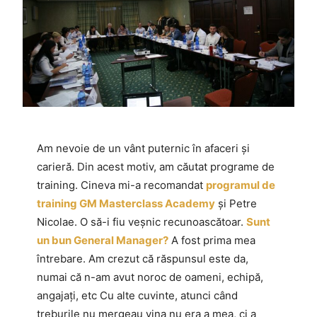
Am nevoie de un vânt puternic în afaceri și
carieră. Din acest motiv, am căutat programe de
training. Cineva mi-a recomandat
programul de
training GM Masterclass Academy
și Petre
Nicolae. O să-i fiu veșnic recunoascătoar.
Sunt
un bun General Manager?
A fost prima mea
întrebare. Am crezut că răspunsul este da,
numai că n-am avut noroc de oameni, echipă,
angajați, etc Cu alte cuvinte, atunci când
treburile nu mergeau vina nu era a mea, ci a