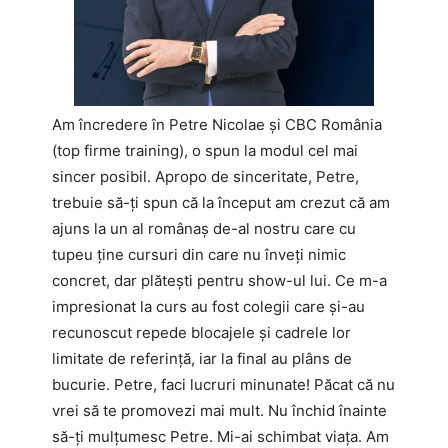
Am încredere în Petre Nicolae și CBC România
(top firme training), o spun la modul cel mai
sincer posibil. Apropo de sinceritate, Petre,
trebuie să-ți spun că la început am crezut că am
ajuns la un al românaș de-al nostru care cu
tupeu ține cursuri din care nu înveți nimic
concret, dar plătești pentru show-ul lui. Ce m-a
impresionat la curs au fost colegii care și-au
recunoscut repede blocajele și cadrele lor
limitate de referință, iar la final au plâns de
bucurie. Petre, faci lucruri minunate! Păcat că nu
vrei să te promovezi mai mult. Nu închid înainte
să-ți mulțumesc Petre. Mi-ai schimbat viața. Am