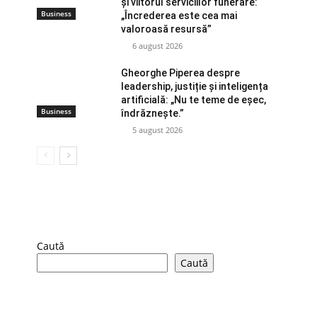
și viitorul serviciilor funerare:
Business
„Încrederea este cea mai
valoroasă resursă”
6 august 2026
Gheorghe Piperea despre
leadership, justiție și inteligența
artificială: „Nu te teme de eșec,
Business
îndrăznește.”
5 august 2026
Caută
Caută