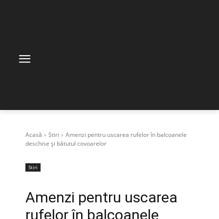
Acasă
Stiri
Amenzi pentru uscarea rufelor în balcoanele
deschise și bătutul covoarelor
Stiri
Amenzi pentru uscarea
rufelor în balcoanele