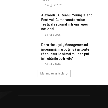
1 august 2026
Alexandru Olteanu, Young Island
Festival: Cum transformi un
festival regional într-un reper
național
31 iulie 2026
Doru Huțuțui: „Managementul
înseamnă mai puțin să ai toate
răspunsurile și mai mult să pui
întrebările potrivite”
31 iulie 2026
Mai multe articole