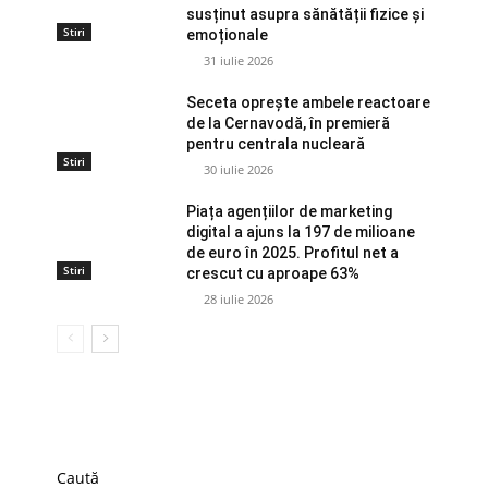
susținut asupra sănătății fizice și
Stiri
emoționale
31 iulie 2026
Seceta oprește ambele reactoare
de la Cernavodă, în premieră
pentru centrala nucleară
Stiri
30 iulie 2026
Piața agențiilor de marketing
digital a ajuns la 197 de milioane
de euro în 2025. Profitul net a
Stiri
crescut cu aproape 63%
28 iulie 2026
Caută