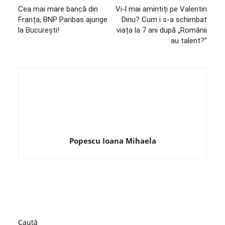
Cea mai mare bancă din
Vi-l mai amintiți pe Valentin
Franța, BNP Paribas ajunge
Dinu? Cum i s-a schimbat
la București!
viața la 7 ani după „Românii
au talent?”
Popescu Ioana Mihaela
Caută