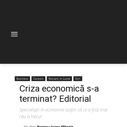
Business
Careers
Romani in Lume
Stiri
Criza economică s-a
terminat? Editorial
Specialiștii în economie susțin că ce a fost mai
rău a trecut
De către
Popescu Ioana Mihaela
-