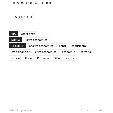
investească la noi.
(va urma)
VIA
AtoZForez
SURSĂ
Criza economică
ETICHETE
analiza economica
banci
comisioane
crah financiar
criza economica
economie
editorial
Grecia
Italia
România
SUA
succes
Articolul precedent
Articolul următor