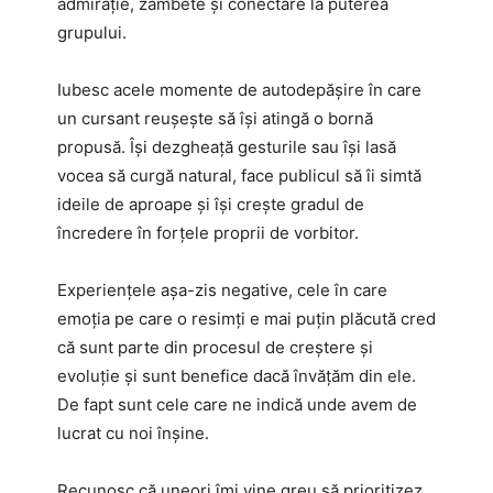
admirație, zâmbete și conectare la puterea
grupului.
Iubesc acele momente de autodepășire în care
un cursant reușește să își atingă o bornă
propusă. Își dezgheață gesturile sau își lasă
vocea să curgă natural, face publicul să îi simtă
ideile de aproape și își crește gradul de
încredere în forțele proprii de vorbitor.
Experiențele așa-zis negative, cele în care
emoția pe care o resimți e mai puțin plăcută cred
că sunt parte din procesul de creștere și
evoluție și sunt benefice dacă învățăm din ele.
De fapt sunt cele care ne indică unde avem de
lucrat cu noi înșine.
Recunosc că uneori îmi vine greu să prioritizez