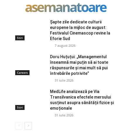
asemanatoare
Șapte zile dedicate culturii
europene la mijloc de august:
Festivalul Cinemascop revine la
Stiri
Eforie Sud
7 august 2026
Doru Huțuțui: „Managementul
înseamnă mai puțin să ai toate
răspunsurile și mai mult să pui
Careers
întrebările potrivite”
31 iulie 2026
MedLife analizează pe Via
Transilvanica efectele mersului
susținut asupra sănătății fizice și
Stiri
emoționale
31 iulie 2026