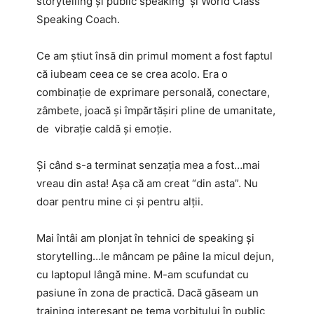
storytelling și public speaking și World Class
Speaking Coach.
Ce am știut însă din primul moment a fost faptul
că iubeam ceea ce se crea acolo. Era o
combinație de exprimare personală, conectare,
zâmbete, joacă și împărtășiri pline de umanitate,
de vibrație caldă și emoție.
Și când s-a terminat senzația mea a fost…mai
vreau din asta! Așa că am creat “din asta”. Nu
doar pentru mine ci și pentru alții.
Mai întâi am plonjat în tehnici de speaking și
storytelling…le mâncam pe pâine la micul dejun,
cu laptopul lângă mine. M-am scufundat cu
pasiune în zona de practică. Dacă găseam un
training interesant pe tema vorbitului în public