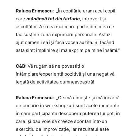
Raluca Erimescu:
„În copilărie eram acel copil
care
mănâncă tot din farfurie
, introvert și
ascultător. Azi cea mai mare parte din ceea ce
fac susține zona exprimării personale. Astăzi
ajut oamenii să își facă vocea auzită. Și făcând
asta simt împlinire și mă exprim pe mine însămi.”
C&B:
Vă rugăm să ne povestiți o
întâmplare/experiență pozitivă și una negativă
legată de activitatea dumneavoastră!
Raluca Erimescu:
„Ce mă uimește și mă încarcă
de bucurie în workshop-uri sunt acele momente
în care participanții descoperă puterea lui pot, în
care își dau voie să creeze spontan într-un
exercițiu de improvizație, iar rezultatul este