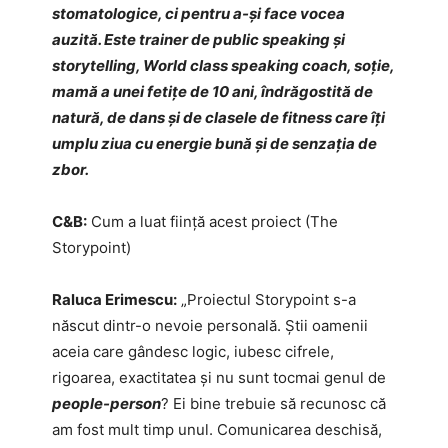
stomatologice, ci pentru a-și face vocea
auzită.
Este trainer de public speaking și
storytelling, World class speaking coach, soție,
mamă a unei fetițe de 10 ani, îndrăgostită de
natură, de dans și de clasele de fitness care îți
umplu ziua cu energie bună și de senzația de
zbor.
C&B:
Cum a luat ființă acest proiect (The
Storypoint)
Raluca Erimescu:
„Proiectul Storypoint s-a
născut dintr-o nevoie personală. Știi oamenii
aceia care gândesc logic, iubesc cifrele,
rigoarea, exactitatea și nu sunt tocmai genul de
people-person
? Ei bine trebuie să recunosc că
am fost mult timp unul. Comunicarea deschisă,