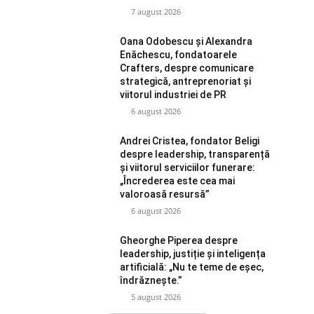
7 august 2026
Oana Odobescu și Alexandra
Enăchescu, fondatoarele
Crafters, despre comunicare
strategică, antreprenoriat și
viitorul industriei de PR
6 august 2026
Andrei Cristea, fondator Beligi
despre leadership, transparență
și viitorul serviciilor funerare:
„Încrederea este cea mai
valoroasă resursă”
6 august 2026
Gheorghe Piperea despre
leadership, justiție și inteligența
artificială: „Nu te teme de eșec,
îndrăznește.”
5 august 2026