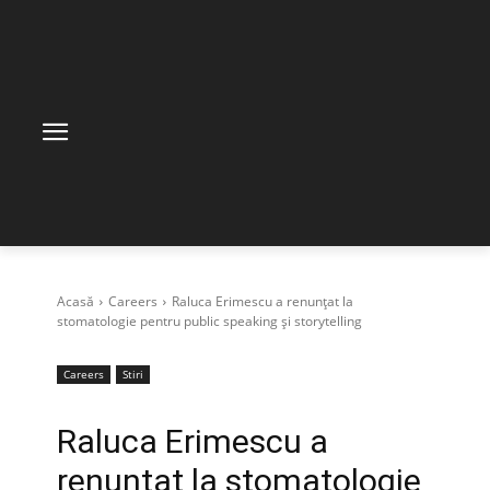
Acasă
Careers
Raluca Erimescu a renunțat la
stomatologie pentru public speaking și storytelling
Careers
Stiri
Raluca Erimescu a
renunțat la stomatologie