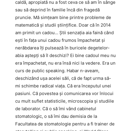
caldă, apropiată nu a fost ceva ce să am în sânge
sau să deprind în familie încă din fragedă
pruncie. Mă simțeam bine printre probleme de
matematică și studii științifice. Doar că în 2014
am primit un cadou… Știi senzația aia faină când
ești în fața unui cadou frumos împachetat și
nerăbdarea îți pulsează în buricele degetelor-
abia aștepți să îl deschizi? Ei bine cadoul meu nu
era împachetat, nu era însă nici la vedere. Era un
curs de public speaking. Habar n-aveam,
deschizând ușa acelei săli, că de fapt urma să-
mi schimbe radical viața. Că era începutul unei
pasiuni. Că povestea și comunicarea vor înlocui
cu mult suflet statisticile, microscopia și studiile
de laborator. Că o să îmi vând cabinetul
stomatologic, o să îmi dau demisia de la
Facultatea de stomatologie pentru a fi trainer de