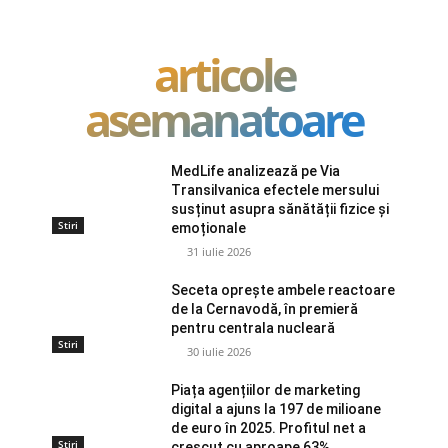
articole
asemanatoare
MedLife analizează pe Via
Transilvanica efectele mersului
susținut asupra sănătății fizice și
Stiri
emoționale
31 iulie 2026
Seceta oprește ambele reactoare
de la Cernavodă, în premieră
pentru centrala nucleară
Stiri
30 iulie 2026
Piața agențiilor de marketing
digital a ajuns la 197 de milioane
de euro în 2025. Profitul net a
Stiri
crescut cu aproape 63%