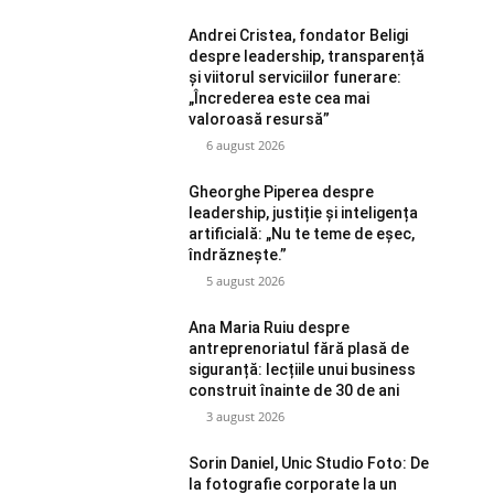
Andrei Cristea, fondator Beligi
despre leadership, transparență
și viitorul serviciilor funerare:
„Încrederea este cea mai
valoroasă resursă”
6 august 2026
Gheorghe Piperea despre
leadership, justiție și inteligența
artificială: „Nu te teme de eșec,
îndrăznește.”
5 august 2026
Ana Maria Ruiu despre
antreprenoriatul fără plasă de
siguranță: lecțiile unui business
construit înainte de 30 de ani
3 august 2026
Sorin Daniel, Unic Studio Foto: De
la fotografie corporate la un