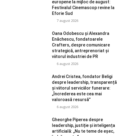
europene la mijloc de august:
Festivalul Cinemascop revine la
Eforie Sud
7 august 2026
Oana Odobescu și Alexandra
Enăchescu, fondatoarele
Crafters, despre comunicare
strategică, antreprenoriat și
viitorul industriei de PR
6 august 2026
Andrei Cristea, fondator Beligi
despre leadership, transparență
și viitorul serviciilor funerare:
„Încrederea este cea mai
valoroasă resursă”
6 august 2026
Gheorghe Piperea despre
leadership, justiție și inteligența
artificială: „Nu te teme de eșec,