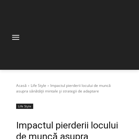
Acasă
Life Style
Impactul pierderii locului de muncă
asupra sănătății mintale și strategii de adaptare
Life Style
Impactul pierderii locului
de muncă asupra