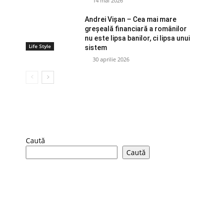
14 mai 2026
Andrei Vișan – Cea mai mare
greșeală financiară a românilor
nu este lipsa banilor, ci lipsa unui
Life Style
sistem
30 aprilie 2026
Caută
Caută