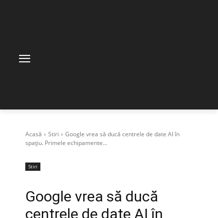
Acasă
Stiri
Google vrea să ducă centrele de date AI în
spațiu. Primele echipamente...
Stiri
Google vrea să ducă
centrele de date AI în