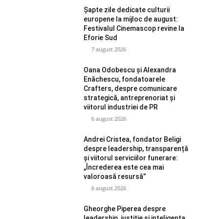
Șapte zile dedicate culturii
europene la mijloc de august:
Festivalul Cinemascop revine la
Eforie Sud
7 august 2026
Oana Odobescu și Alexandra
Enăchescu, fondatoarele
Crafters, despre comunicare
strategică, antreprenoriat și
viitorul industriei de PR
6 august 2026
Andrei Cristea, fondator Beligi
despre leadership, transparență
și viitorul serviciilor funerare:
„Încrederea este cea mai
valoroasă resursă”
6 august 2026
Gheorghe Piperea despre
leadership, justiție și inteligența