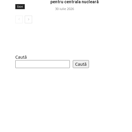
pentru centrala nucleară
Stiri
30 iulie 2026
Caută
Caută