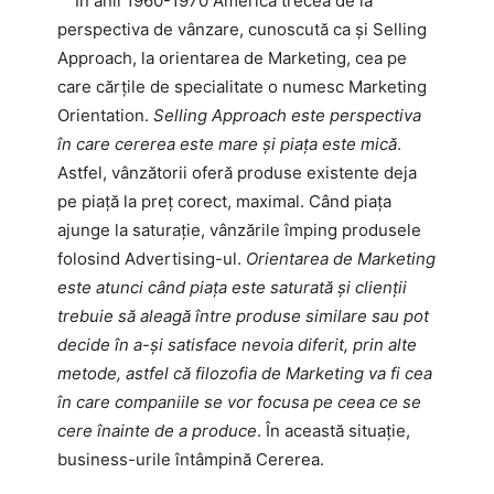
În anii 1960-1970 America trecea de la
perspectiva de vânzare, cunoscută ca și Selling
Approach, la orientarea de Marketing, cea pe
care cărțile de specialitate o nu­mesc Marketing
Orientation.
Selling Approach este perspectiva
în care cererea este mare și piața este mică
.
Astfel, vânzătorii oferă produse existente deja
pe piață la preț corect, maximal. Când piața
ajunge la saturație, vânzările împing produsele
folosind Adver­tising-ul.
Orientarea de Marketing
este atunci când piața este saturată și clienții
trebuie să aleagă între produse similare sau pot
decide în a-și satisface nevoia diferit, prin alte
metode, astfel că filozofia de Marketing va fi cea
în care companiile se vor focusa pe ceea ce se
cere înainte de a produce
. În această situație,
business-urile întâmpină Cererea.