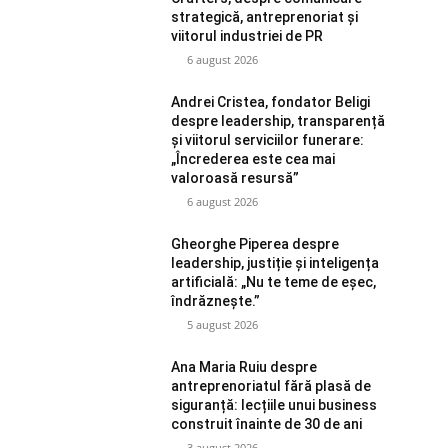
strategică, antreprenoriat și
viitorul industriei de PR
6 august 2026
Andrei Cristea, fondator Beligi
despre leadership, transparență
și viitorul serviciilor funerare:
„Încrederea este cea mai
valoroasă resursă”
6 august 2026
Gheorghe Piperea despre
leadership, justiție și inteligența
artificială: „Nu te teme de eșec,
îndrăznește.”
5 august 2026
Ana Maria Ruiu despre
antreprenoriatul fără plasă de
siguranță: lecțiile unui business
construit înainte de 30 de ani
3 august 2026