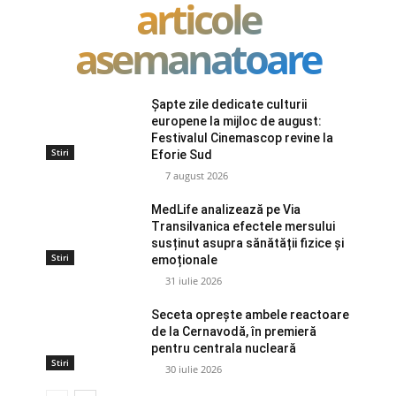
articole
asemanatoare
Șapte zile dedicate culturii
europene la mijloc de august:
Festivalul Cinemascop revine la
Stiri
Eforie Sud
7 august 2026
MedLife analizează pe Via
Transilvanica efectele mersului
susținut asupra sănătății fizice și
Stiri
emoționale
31 iulie 2026
Seceta oprește ambele reactoare
de la Cernavodă, în premieră
pentru centrala nucleară
Stiri
30 iulie 2026