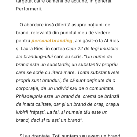
targetat către oamenii de acțiune, în general.
Performerii.
O abordare însă diferită asupra noțiunii de
brand, relevantă din punctul meu de vedere
pentru
personal branding
, am găsit-o la Al Ries
și Laura Ries, în cartea
Cele 22 de legi imuabile
ale branding-ului
care au scris: “
Un nume de
brand este un substantiv, un substantiv propriu
care se scrie cu literă mare. Toate substantivele
proprii sunt branduri, fie că sunt deținute de o
corporație, de un individ sau de o comunitate.
Philadelphia este un brand de cremă de brânză
de înaltă calitate, dar și un brand de oraș, orașul
iubirii frățești. La fel, și numele tău este un
brand, deci și tu ești un brand”.
Și au dreptate. Toți suntem sau avem un brand