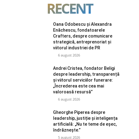
RECENT
Oana Odobescu și Alexandra
Enăchescu, fondatoarele
Crafters, despre comunicare
strategică, antreprenoriat și
viitorul industriei de PR
6 august 2026
Andrei Cristea, fondator Beligi
despre leadership, transparență
și viitorul serviciilor funerare:
„Încrederea este cea mai
valoroasă resursă”
6 august 2026
Gheorghe Piperea despre
leadership, justiție și inteligența
artificială: „Nu te teme de eșec,
îndrăznește.”
5 august 2026