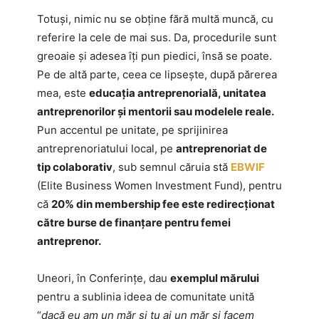
Totuși, nimic nu se obține fără multă muncă, cu
referire la cele de mai sus. Da, procedurile sunt
greoaie și adesea îți pun piedici, însă se poate.
Pe de altă parte, ceea ce lipsește, după părerea
mea, este
educația antreprenorială, unitatea
antreprenorilor și mentorii sau modelele reale.
Pun accentul pe unitate, pe sprijinirea
antreprenoriatului local, pe
antreprenoriat de
tip colaborativ
, sub semnul căruia stă
EBWIF
(Elite Business Women Investment Fund), pentru
că
20% din membership fee este redirecționat
către burse de finanțare pentru femei
antreprenor.
Uneori, în Conferințe, dau
exemplul mărului
pentru a sublinia ideea de comunitate unită
“
dacă eu am un măr și tu ai un măr și facem