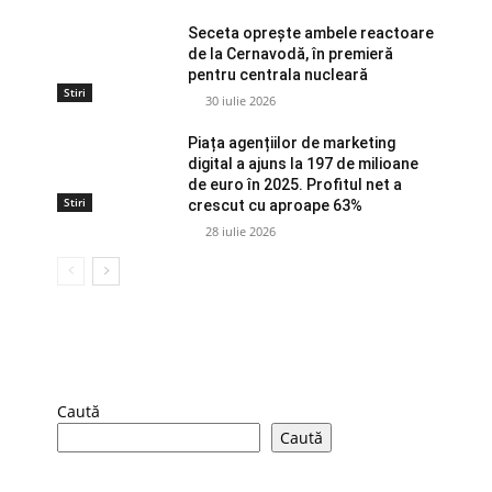
Seceta oprește ambele reactoare
de la Cernavodă, în premieră
pentru centrala nucleară
Stiri
30 iulie 2026
Piața agențiilor de marketing
digital a ajuns la 197 de milioane
de euro în 2025. Profitul net a
Stiri
crescut cu aproape 63%
28 iulie 2026
Caută
Caută