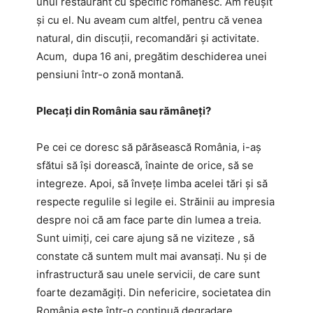
unui restaurant cu specific românesc. Am reușit
și cu el. Nu aveam cum altfel, pentru că venea
natural, din discuții, recomandări și activitate.
Acum, dupa 16 ani, pregătim deschiderea unei
pensiuni într-o zonă montană.
Plecați din România sau rămâneți?
Pe cei ce doresc să părăsească România, i-aș
sfătui să își dorească, înainte de orice, să se
integreze. Apoi, să învețe limba acelei tări și să
respecte regulile si legile ei. Străinii au impresia
despre noi că am face parte din lumea a treia.
Sunt uimiți, cei care ajung să ne viziteze , să
constate că suntem mult mai avansați. Nu și de
infrastructură sau unele servicii, de care sunt
foarte dezamăgiți. Din nefericire, societatea din
România este într-o continuă degradare.