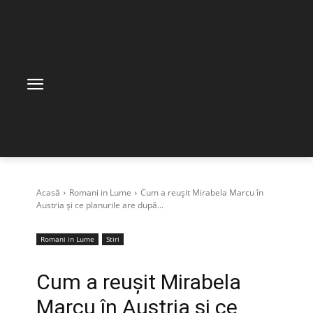
Acasă
Romani in Lume
Cum a reușit Mirabela Marcu în
Austria și ce planurile are după...
Romani in Lume
Stiri
Cum a reușit Mirabela
Marcu în Austria și ce