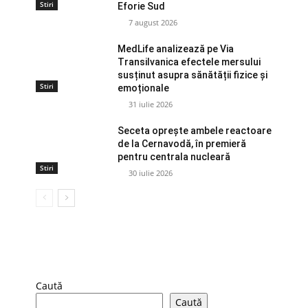
Stiri
Eforie Sud
7 august 2026
MedLife analizează pe Via
Transilvanica efectele mersului
susținut asupra sănătății fizice și
Stiri
emoționale
31 iulie 2026
Seceta oprește ambele reactoare
de la Cernavodă, în premieră
pentru centrala nucleară
Stiri
30 iulie 2026
Caută
Caută