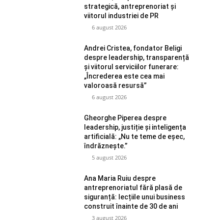
strategică, antreprenoriat și
viitorul industriei de PR
6 august 2026
Andrei Cristea, fondator Beligi
despre leadership, transparență
și viitorul serviciilor funerare:
„Încrederea este cea mai
valoroasă resursă”
6 august 2026
Gheorghe Piperea despre
leadership, justiție și inteligența
artificială: „Nu te teme de eșec,
îndrăznește.”
5 august 2026
Ana Maria Ruiu despre
antreprenoriatul fără plasă de
siguranță: lecțiile unui business
construit înainte de 30 de ani
3 august 2026