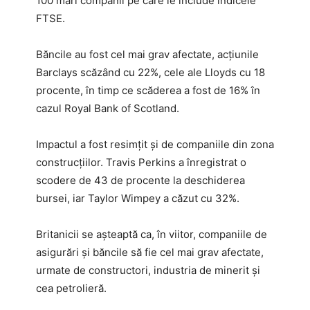
100 mari companii pe care le include indicele
FTSE.
Băncile au fost cel mai grav afectate, acţiunile
Barclays scăzând cu 22%, cele ale Lloyds cu 18
procente, în timp ce scăderea a fost de 16% în
cazul Royal Bank of Scotland.
Impactul a fost resimţit şi de companiile din zona
construcţiilor. Travis Perkins a înregistrat o
scodere de 43 de procente la deschiderea
bursei, iar Taylor Wimpey a căzut cu 32%.
Britanicii se aşteaptă ca, în viitor, companiile de
asigurări şi băncile să fie cel mai grav afectate,
urmate de constructori, industria de minerit şi
cea petrolieră.