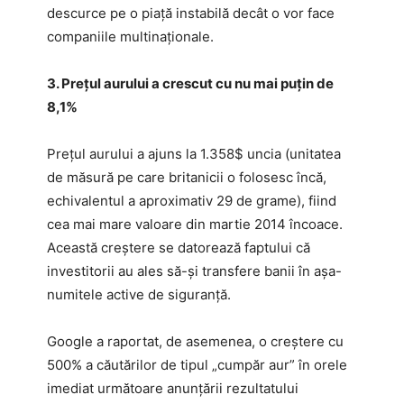
descurce pe o piaţă instabilă decât o vor face
companiile multinaţionale.
3. Preţul aurului a crescut cu nu mai puţin de
8,1%
Preţul aurului a ajuns la 1.358$ uncia (unitatea
de măsură pe care britanicii o folosesc încă,
echivalentul a aproximativ 29 de grame), fiind
cea mai mare valoare din martie 2014 încoace.
Această creştere se datorează faptului că
investitorii au ales să-şi transfere banii în aşa-
numitele active de siguranţă.
Google a raportat, de asemenea, o creştere cu
500% a căutărilor de tipul „cumpăr aur” în orele
imediat următoare anunţării rezultatului