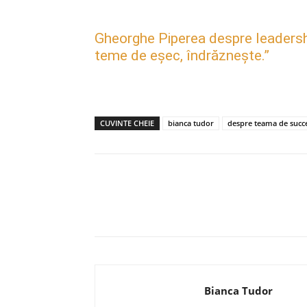
Gheorghe Piperea despre leadership, 
teme de eșec, îndrăznește.”
CUVINTE CHEIE
bianca tudor
despre teama de succ
Acțiune
Bianca Tudor