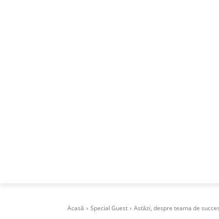
ACASA
DESPRE
CAREERS
BUSI
Acasă
Special Guest
Astăzi, despre teama de succe