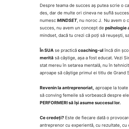
Despre teama de succes aș putea scrie o c
des, dar de multe ori cineva ne suflă succes
numesc
MINDSET
, nu noroc J. Nu avem o c
succes, nu avem un concept de
psihologie 
mindset, dacă tu crezi că poți să reușești, sa
În SUA
se practică
coaching-ul
încă din șco
merită
să câștige, așa a fost educat. Vezi S
stat mereu în setarea mentală, nu în tehnicita
aproape să câștige primul ei titlu de Grand S
Revenin la antreprenoriat,
aproape la toate 
să conving femeile să vorbească despre el
PERFORMERI să își asume succesul lor.
Ce credeți?
Este de fiecare dată o provocare
antreprenor cu experientă, cu rezultate, cu 