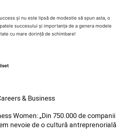
uccess și nu este lipsă de modestie să spun asta, o
 spatele succesului și importanța de a genera modele
etate cu mare dorință de schimbare!
dset
 Careers & Business
iness Women: „Din 750.000 de companii
vem nevoie de o cultură antreprenorială