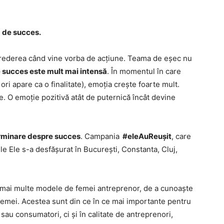
a de succes.
crederea când vine vorba de acțiune. Teama de eșec nu
e succes este mult mai intensă
. În momentul în care
ri apare ca o finalitate), emoția crește foarte mult.
e. O emoție pozitivă atât de puternică încât devine
rminare despre succes
. Campania
#eleAuReușit
, care
le Ele s-a desfășurat în București, Constanta, Cluj,
a mai multe modele de femei antreprenor, de a cunoaște
 femei. Acestea sunt din ce în ce mai importante pentru
i sau consumatori, ci și în calitate de antreprenori,