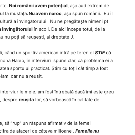
arte.
Noi românii avem potențial
, așa aud extrem de
ul la mustață
. Nu avem noroc
, așa spun românii. Eu îl
ultură a învingătorului. Nu ne pregătește nimeni pt
a învingătorului
în școli. De aici începe totul, de la
u nu poți să reușești, ai dreptate J.
li, când un sportiv american intră pe teren el
ȘTIE
că
imona Halep, în interviuri spune clar, că problema ei a
tea sportului practicat. Știm cu toții cât timp a fost
lam, dar nu a reusit.
interviurile mele, am fost întrebată dacă îmi este greu
e, despre
reușita
lor, să vorbească în calitate de
, să “rup” un răspuns afirmativ de la femei
cifra de afaceri de câteva milioane .
Femeile nu