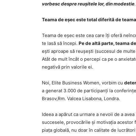
vorbesc despre reușitele lor, din modestie
.
Teama de eșec este total diferită de team
Teama de eșec este cea care îți oferă neîn
te lasă să începi.
Pe de altă parte, teama d
ești aproape să reușești (succesul de multe o
Atât de mult încât o percepi ca pe o anxietat
negativă prin valorile ei.
Noi, Elite Business Women, vorbim cu
dete
a generat 3.000 de participanți la conferințe
Brasov,Rm. Valcea Lisabona, Londra.
Ideea a apărut ca urmare a nevoii de a ave
succesele, provocările și motivația acestor
piața globală, nu doar în calitate de lucrător